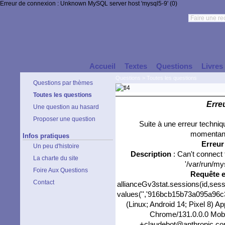
Erreur de connexion : Unknown MySQL server host 'mysql5-9' (0)
Accueil
Textes
Questions
Livres
Questions
>
Toutes les questions
Questions par thèmes
Toutes les questions
Erre
Une question au hasard
Proposer une question
Suite à une erreur techni
momentané
Infos pratiques
Erreu
Un peu d'histoire
Description
: Can't connect
La charte du site
'/var/run/my
Foire Aux Questions
Requête 
Contact
allianceGv3stat.sessions(id,sess
values('','916bcb15b73a095a96c30
(Linux; Android 14; Pixel 8) 
Chrome/131.0.0.0 Mobil
+claudebot@anthropic.com)