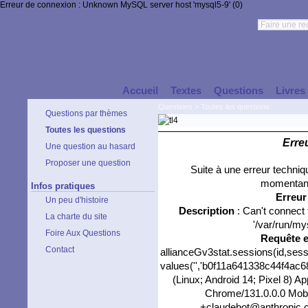
Erreur de connexion : Unknown MySQL server host 'mysql5-9' (0)
Accueil
Textes
Questions
Livres
Questions
>
Toutes les questions
Questions par thèmes
Toutes les questions
Erre
Une question au hasard
Proposer une question
Suite à une erreur techni
momentané
Infos pratiques
Erreu
Un peu d'histoire
Description
: Can't connect
La charte du site
'/var/run/my
Foire Aux Questions
Requête 
Contact
allianceGv3stat.sessions(id,sess
values('','b0f11a641338c44f4ac68
(Linux; Android 14; Pixel 8) 
Chrome/131.0.0.0 Mobil
+claudebot@anthropic.com)