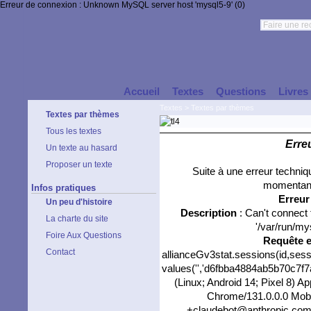
Erreur de connexion : Unknown MySQL server host 'mysql5-9' (0)
Accueil
Textes
Questions
Livres
Textes
>
Textes par thèmes
Textes par thèmes
Tous les textes
Erre
Un texte au hasard
Proposer un texte
Suite à une erreur techni
momentané
Infos pratiques
Erreu
Un peu d'histoire
Description
: Can't connect
La charte du site
'/var/run/my
Foire Aux Questions
Requête 
Contact
allianceGv3stat.sessions(id,sess
values('','d6fbba4884ab5b70c7f7a
(Linux; Android 14; Pixel 8) 
Chrome/131.0.0.0 Mobil
+claudebot@anthropic.com)','