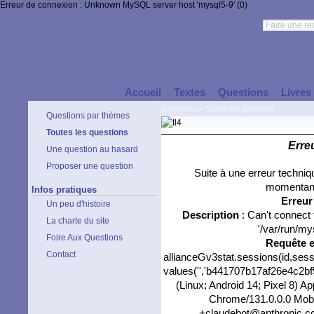
Erreur de connexion : Unknown MySQL server host 'mysql5-9' (0)
Accueil
Textes
Questions
Livres
Questions
>
Toutes les questions
Questions par thèmes
Toutes les questions
Erre
Une question au hasard
Proposer une question
Suite à une erreur techni
momentané
Infos pratiques
Erreu
Un peu d'histoire
Description
: Can't connect
La charte du site
'/var/run/my
Foire Aux Questions
Requête 
Contact
allianceGv3stat.sessions(id,sess
values('','b441707b17af26e4c2bf5
(Linux; Android 14; Pixel 8) 
Chrome/131.0.0.0 Mobil
+claudebot@anthropic.com)