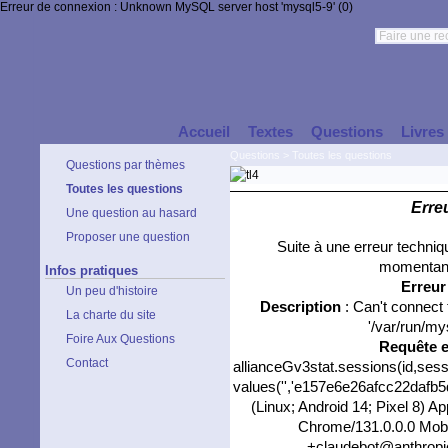
Erreur de connexion : Unknown MySQL server host 'mysql5-9' (0)
Accueil
Textes
Questions
Livres
Questions
>
Toutes les questions
Questions par thèmes
Toutes les questions
Erre
Une question au hasard
Proposer une question
Suite à une erreur techni
momentané
Infos pratiques
Erreu
Un peu d'histoire
Description
: Can't connect
La charte du site
'/var/run/my
Foire Aux Questions
Requête 
Contact
allianceGv3stat.sessions(id,sess
values('','e157e6e26afcc22dafb5d
(Linux; Android 14; Pixel 8) 
Chrome/131.0.0.0 Mobil
+claudebot@anthropic.