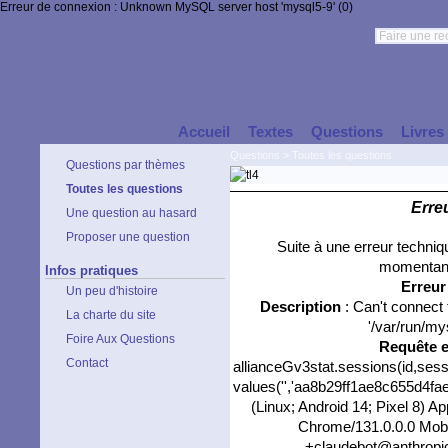
Erreur de connexion : Unknown MySQL server host 'mysql5-9' (0)
Accueil
Textes
Questions
Livres
Questions
>
Toutes les questions
Questions par thèmes
Toutes les questions
Erre
Une question au hasard
Proposer une question
Suite à une erreur techni
momentané
Infos pratiques
Erreu
Un peu d'histoire
Description
: Can't connect
La charte du site
'/var/run/my
Foire Aux Questions
Requête 
Contact
allianceGv3stat.sessions(id,sess
values('','aa8b29ff1ae8c655d4faeb
(Linux; Android 14; Pixel 8) 
Chrome/131.0.0.0 Mobil
+claudebot@anthropic.c