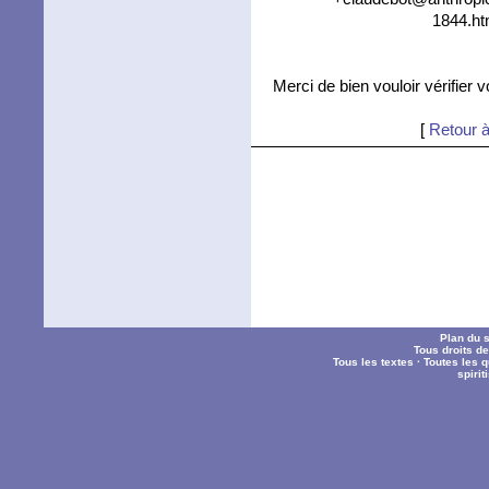
1844.ht
Merci de bien vouloir vérifier 
[
Retour à
Plan du s
Tous droits d
Tous les textes
·
Toutes les 
spiri