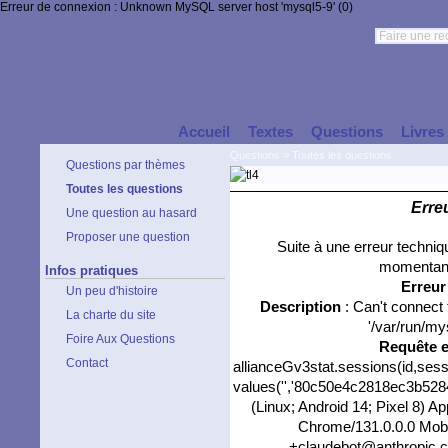
Erreur de connexion : Unknown MySQL server host 'mysql5-9' (0)
Accueil
Textes
Questions
Livres
Questions
>
Toutes les questions
Questions par thèmes
Toutes les questions
Erre
Une question au hasard
Proposer une question
Suite à une erreur techni
momentané
Infos pratiques
Erreu
Un peu d'histoire
Description
: Can't connect
La charte du site
'/var/run/my
Foire Aux Questions
Requête 
Contact
allianceGv3stat.sessions(id,sess
values('','80c50e4c2818ec3b5284d
(Linux; Android 14; Pixel 8) 
Chrome/131.0.0.0 Mobil
+claudebot@anthropic.com