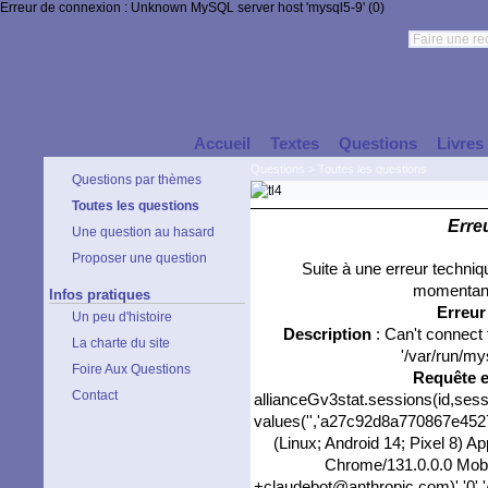
Erreur de connexion : Unknown MySQL server host 'mysql5-9' (0)
Accueil
Textes
Questions
Livres
Questions
>
Toutes les questions
Questions par thèmes
Toutes les questions
Erre
Une question au hasard
Proposer une question
Suite à une erreur techni
momentané
Infos pratiques
Erreu
Un peu d'histoire
Description
: Can't connect
La charte du site
'/var/run/my
Foire Aux Questions
Requête 
Contact
allianceGv3stat.sessions(id,sess
values('','a27c92d8a770867e4527d
(Linux; Android 14; Pixel 8) 
Chrome/131.0.0.0 Mobil
+claudebot@anthropic.com)','0','