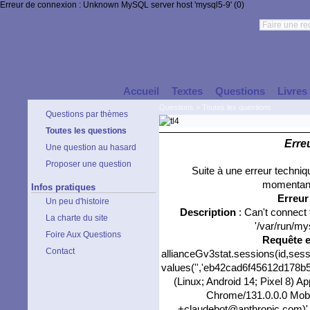
Erreur de connexion : Unknown MySQL server host 'mysql5-9' (0)
Accueil
Textes
Questions
Livres
Questions
>
Toutes les questions
Questions par thèmes
Toutes les questions
Erre
Une question au hasard
Proposer une question
Suite à une erreur techni
momentané
Infos pratiques
Erreu
Un peu d'histoire
Description
: Can't connect
La charte du site
'/var/run/my
Foire Aux Questions
Requête 
Contact
allianceGv3stat.sessions(id,sess
values('','eb42cad6f45612d178b5a
(Linux; Android 14; Pixel 8) 
Chrome/131.0.0.0 Mobil
+claudebot@anthropic.com)','