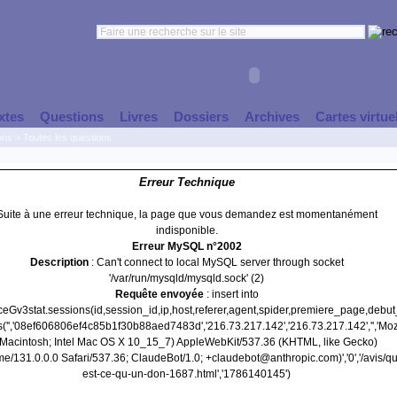
xtes
Questions
Livres
Dossiers
Archives
Cartes virtue
ons
>
Toutes les questions
Erreur Technique
Suite à une erreur technique, la page que vous demandez est momentanément
indisponible.
Erreur MySQL n°2002
Description
: Can't connect to local MySQL server through socket
'/var/run/mysqld/mysqld.sock' (2)
Requête envoyée
: insert into
nceGv3stat.sessions(id,session_id,ip,host,referer,agent,spider,premiere_page,debu
s('','08ef606806ef4c85b1f30b88aed7483d','216.73.217.142','216.73.217.142','','Mozi
(Macintosh; Intel Mac OS X 10_15_7) AppleWebKit/537.36 (KHTML, like Gecko)
e/131.0.0.0 Safari/537.36; ClaudeBot/1.0; +claudebot@anthropic.com)','0','/avis/qu
est-ce-qu-un-don-1687.html','1786140145')