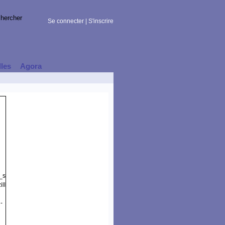
Se connecter
|
S'inscrire
lles
Agora
t_session)
lla/5.0
-