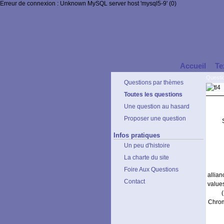
Erreur de connexion : Unknown MySQL server host 'mysql5-9' (0)
Accueil
Te
Questi
Questions par thèmes
Toutes les questions
Une question au hasard
Proposer une question
Infos pratiques
Un peu d'histoire
La charte du site
Foire Aux Questions
allia
Contact
value
Chrom