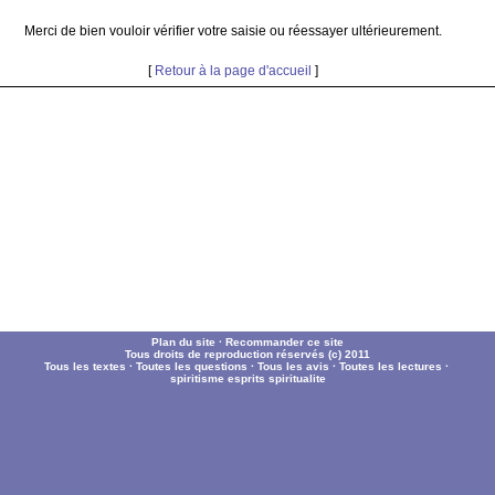
Merci de bien vouloir vérifier votre saisie ou réessayer ultérieurement.
[
Retour à la page d'accueil
]
Plan du site
·
Recommander ce site
Tous droits de reproduction réservés (c) 2011
Tous les textes
·
Toutes les questions
·
Tous les avis
·
Toutes les lectures
·
spiritisme
esprits
spiritualite