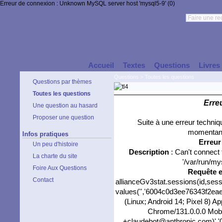
Erreur de connexion : Unknown MySQL server host 'mysql5-9' (0)
Accueil
Textes
Questions
Livres
Questions
>
Toutes les questions
Questions par thèmes
Toutes les questions
Erre
Une question au hasard
Proposer une question
Suite à une erreur techni
momentané
Infos pratiques
Erreu
Un peu d'histoire
Description
: Can't connect
La charte du site
'/var/run/my
Foire Aux Questions
Requête 
Contact
allianceGv3stat.sessions(id,sess
values('','6004c0d3ee76343f2eaec
(Linux; Android 14; Pixel 8) 
Chrome/131.0.0.0 Mobil
+claudebot@anthropic.com)','0'