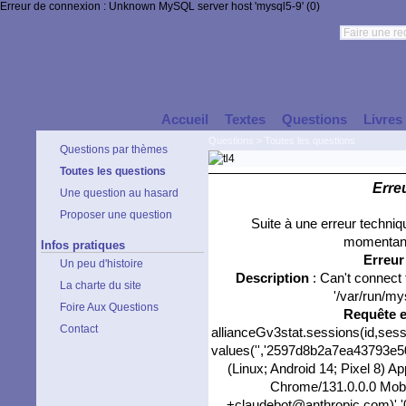
Erreur de connexion : Unknown MySQL server host 'mysql5-9' (0)
Accueil
Textes
Questions
Livres
Questions
>
Toutes les questions
Questions par thèmes
Toutes les questions
Erre
Une question au hasard
Proposer une question
Suite à une erreur techni
momentané
Infos pratiques
Erreu
Un peu d'histoire
Description
: Can't connect
La charte du site
'/var/run/my
Foire Aux Questions
Requête 
Contact
allianceGv3stat.sessions(id,sess
values('','2597d8b2a7ea43793e507
(Linux; Android 14; Pixel 8) 
Chrome/131.0.0.0 Mobil
+claudebot@anthropic.com)','0',