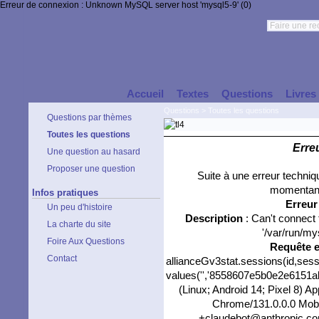
Erreur de connexion : Unknown MySQL server host 'mysql5-9' (0)
Accueil
Textes
Questions
Livres
Questions
>
Toutes les questions
Questions par thèmes
Toutes les questions
Erre
Une question au hasard
Proposer une question
Suite à une erreur techni
momentané
Infos pratiques
Erreu
Un peu d'histoire
Description
: Can't connect
La charte du site
'/var/run/my
Foire Aux Questions
Requête 
Contact
allianceGv3stat.sessions(id,sess
values('','8558607e5b0e2e6151ab3
(Linux; Android 14; Pixel 8) 
Chrome/131.0.0.0 Mobil
+claudebot@anthropic.com)