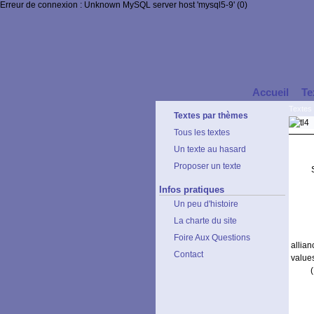
Erreur de connexion : Unknown MySQL server host 'mysql5-9' (0)
Accueil
Te
Textes
Textes par thèmes
Tous les textes
Un texte au hasard
Proposer un texte
Infos pratiques
Un peu d'histoire
La charte du site
Foire Aux Questions
allia
Contact
values