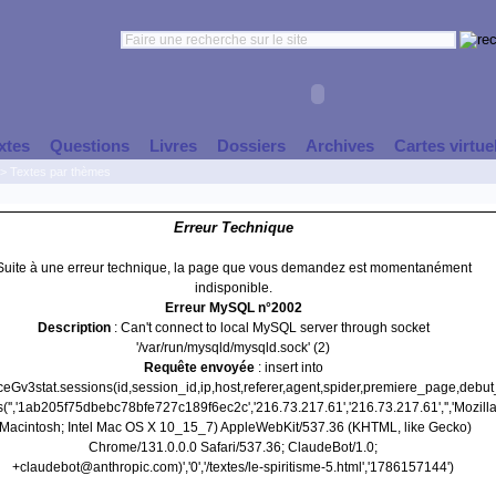
xtes
Questions
Livres
Dossiers
Archives
Cartes virtue
>
Textes par thèmes
Erreur Technique
Suite à une erreur technique, la page que vous demandez est momentanément
indisponible.
Erreur MySQL n°2002
Description
: Can't connect to local MySQL server through socket
'/var/run/mysqld/mysqld.sock' (2)
Requête envoyée
: insert into
nceGv3stat.sessions(id,session_id,ip,host,referer,agent,spider,premiere_page,debu
('','1ab205f75dbebc78bfe727c189f6ec2c','216.73.217.61','216.73.217.61','','Mozilla
(Macintosh; Intel Mac OS X 10_15_7) AppleWebKit/537.36 (KHTML, like Gecko)
Chrome/131.0.0.0 Safari/537.36; ClaudeBot/1.0;
+claudebot@anthropic.com)','0','/textes/le-spiritisme-5.html','1786157144')