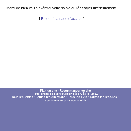
Merci de bien vouloir vérifier votre saisie ou réessayer ultérieurement.
[
Retour à la page d'accueil
]
Plan du site
·
Recommander ce site
Tous droits de reproduction réservés (c) 2011
Tous les textes
·
Toutes les questions
·
Tous les avis
·
Toutes les lectures
·
spiritisme
esprits
spiritualite