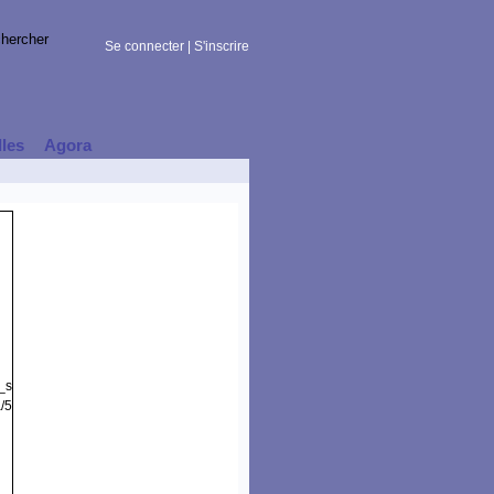
Se connecter
|
S'inscrire
lles
Agora
t_session)
/5.0