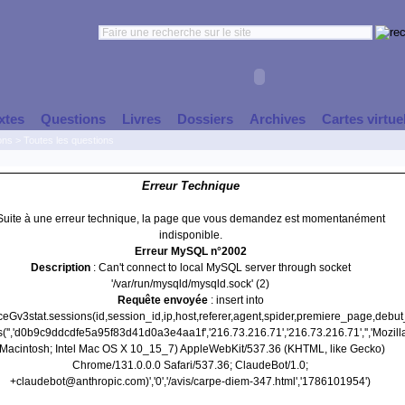
xtes
Questions
Livres
Dossiers
Archives
Cartes virtue
ons
>
Toutes les questions
Erreur Technique
Suite à une erreur technique, la page que vous demandez est momentanément
indisponible.
Erreur MySQL n°2002
Description
: Can't connect to local MySQL server through socket
'/var/run/mysqld/mysqld.sock' (2)
Requête envoyée
: insert into
nceGv3stat.sessions(id,session_id,ip,host,referer,agent,spider,premiere_page,debu
('','d0b9c9ddcdfe5a95f83d41d0a3e4aa1f','216.73.216.71','216.73.216.71','','Mozill
(Macintosh; Intel Mac OS X 10_15_7) AppleWebKit/537.36 (KHTML, like Gecko)
Chrome/131.0.0.0 Safari/537.36; ClaudeBot/1.0;
+claudebot@anthropic.com)','0','/avis/carpe-diem-347.html','1786101954')