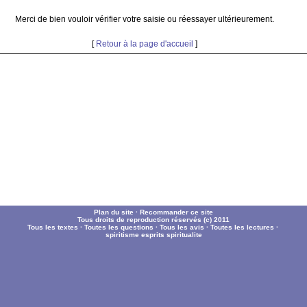
Merci de bien vouloir vérifier votre saisie ou réessayer ultérieurement.
[
Retour à la page d'accueil
]
Plan du site
·
Recommander ce site
Tous droits de reproduction réservés (c) 2011
Tous les textes
·
Toutes les questions
·
Tous les avis
·
Toutes les lectures
·
spiritisme
esprits
spiritualite