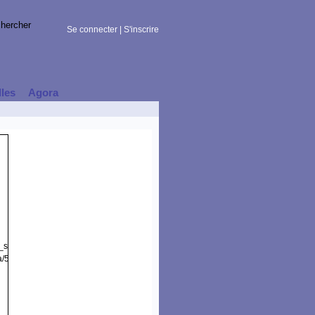
Se connecter
|
S'inscrire
lles
Agora
t_session)
a/5.0