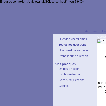
Erreur de connexion : Unknown MySQL server host 'mysql5-9' (0)
Accueil
Te
Questi
Questions par thèmes
Toutes les questions
Une question au hasard
Proposer une question
Infos pratiques
Un peu d'histoire
La charte du site
Foire Aux Questions
allia
Contact
values