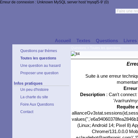
Erreur de connexion : Unknown MySQL server host 'mysql5-9' (0)
Accueil
Textes
Questions
Livres
Questions
>
Toutes les questions
Questions par thèmes
Toutes les questions
Erre
Une question au hasard
Proposer une question
Suite à une erreur techni
momentané
Infos pratiques
Erreu
Un peu d'histoire
Description
: Can't connect
La charte du site
'/var/run/my
Foire Aux Questions
Requête 
Contact
allianceGv3stat.sessions(id,sess
values('','e6a94060378fea2846b1e
(Linux; Android 14; Pixel 8) 
Chrome/131.0.0.0 Mobil
+claudebot@anthropic.com)','0'