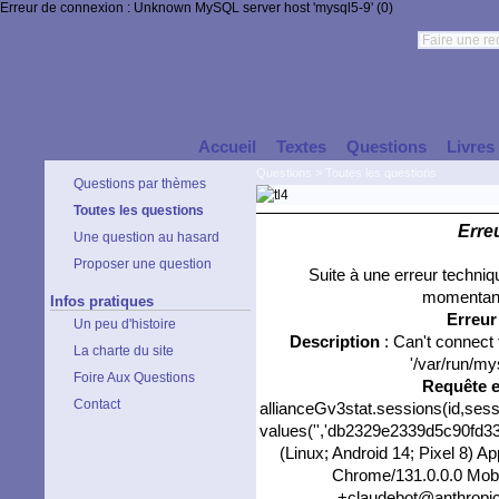
Erreur de connexion : Unknown MySQL server host 'mysql5-9' (0)
Accueil
Textes
Questions
Livres
Questions
>
Toutes les questions
Questions par thèmes
Toutes les questions
Erre
Une question au hasard
Proposer une question
Suite à une erreur techni
momentané
Infos pratiques
Erreu
Un peu d'histoire
Description
: Can't connect
La charte du site
'/var/run/my
Foire Aux Questions
Requête 
Contact
allianceGv3stat.sessions(id,sess
values('','db2329e2339d5c90fd332
(Linux; Android 14; Pixel 8) 
Chrome/131.0.0.0 Mobil
+claudebot@anthropic.