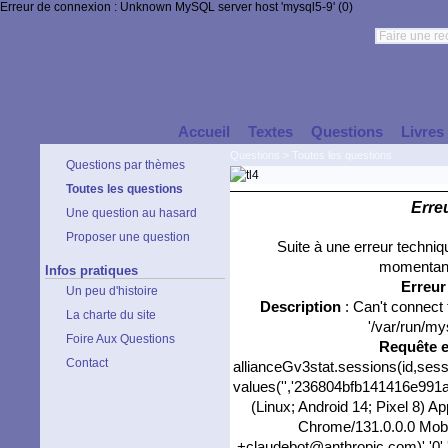
Erreur de connexion : Unknown MySQL server host 'mysql5-9' (0)
Accueil
Textes
Questions
Livres
Questions
>
Toutes les questions
Questions par thèmes
Toutes les questions
Erre
Une question au hasard
Proposer une question
Suite à une erreur techni
momentané
Infos pratiques
Erreu
Un peu d'histoire
Description
: Can't connect
La charte du site
'/var/run/my
Foire Aux Questions
Requête 
Contact
allianceGv3stat.sessions(id,sess
values('','236804bfb141416e991a1
(Linux; Android 14; Pixel 8) 
Chrome/131.0.0.0 Mobil
+claudebot@anthropic.com)','0','