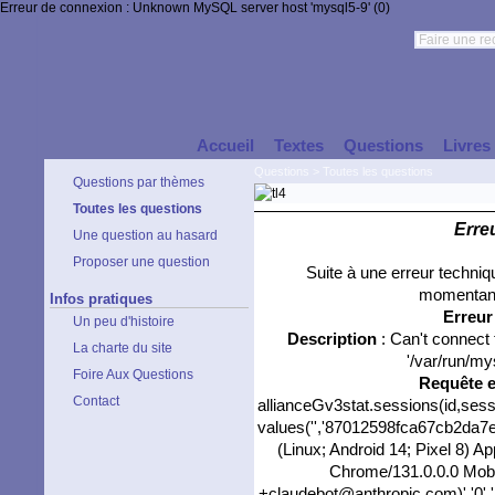
Erreur de connexion : Unknown MySQL server host 'mysql5-9' (0)
Accueil
Textes
Questions
Livres
Questions
>
Toutes les questions
Questions par thèmes
Toutes les questions
Erre
Une question au hasard
Proposer une question
Suite à une erreur techni
momentané
Infos pratiques
Erreu
Un peu d'histoire
Description
: Can't connect
La charte du site
'/var/run/my
Foire Aux Questions
Requête 
Contact
allianceGv3stat.sessions(id,sess
values('','87012598fca67cb2da7ee
(Linux; Android 14; Pixel 8) 
Chrome/131.0.0.0 Mobil
+claudebot@anthropic.com)','0','/