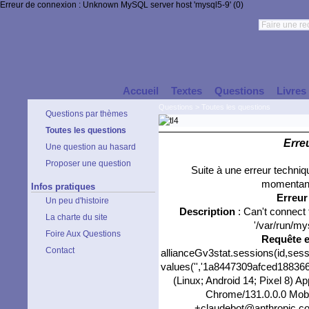
Erreur de connexion : Unknown MySQL server host 'mysql5-9' (0)
Accueil
Textes
Questions
Livres
Questions
>
Toutes les questions
Questions par thèmes
Toutes les questions
Erre
Une question au hasard
Proposer une question
Suite à une erreur techni
momentané
Infos pratiques
Erreu
Un peu d'histoire
Description
: Can't connect
La charte du site
'/var/run/my
Foire Aux Questions
Requête 
Contact
allianceGv3stat.sessions(id,sess
values('','1a8447309afced1883668
(Linux; Android 14; Pixel 8) 
Chrome/131.0.0.0 Mobil
+claudebot@anthropic.com)'