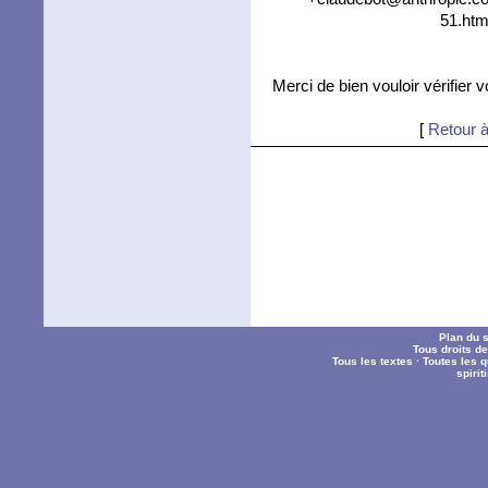
51.htm
Merci de bien vouloir vérifier 
[
Retour à
Plan du s
Tous droits d
Tous les textes
·
Toutes les 
spiri