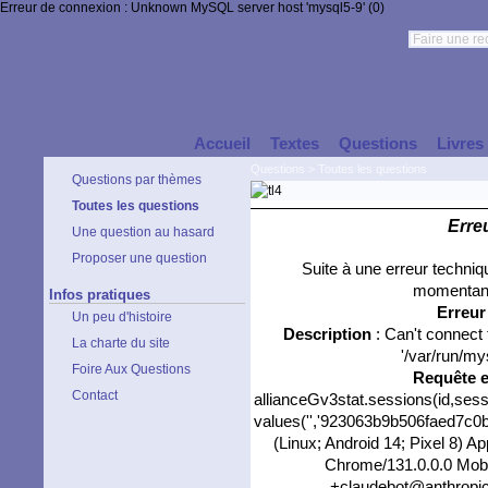
Erreur de connexion : Unknown MySQL server host 'mysql5-9' (0)
Accueil
Textes
Questions
Livres
Questions
>
Toutes les questions
Questions par thèmes
Toutes les questions
Erre
Une question au hasard
Proposer une question
Suite à une erreur techni
momentané
Infos pratiques
Erreu
Un peu d'histoire
Description
: Can't connect
La charte du site
'/var/run/my
Foire Aux Questions
Requête 
Contact
allianceGv3stat.sessions(id,sess
values('','923063b9b506faed7c0ba
(Linux; Android 14; Pixel 8) 
Chrome/131.0.0.0 Mobil
+claudebot@anthropic.