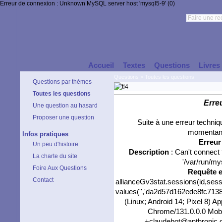
Erreur de connexion : Unknown MySQL server host 'mysql5-9' (0)
Accueil
Textes
Questions
Livres
Questions
>
Toutes les questions
Questions par thèmes
Toutes les questions
Erre
Une question au hasard
Proposer une question
Suite à une erreur techni
momentané
Infos pratiques
Erreu
Un peu d'histoire
Description
: Can't connect
La charte du site
'/var/run/my
Foire Aux Questions
Requête 
Contact
allianceGv3stat.sessions(id,sess
values('','da2d57d162ede8fc7138e
(Linux; Android 14; Pixel 8) 
Chrome/131.0.0.0 Mobil
+claudebot@anthropic.com