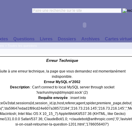
xtes
Questions
Livres
Dossiers
Archives
Cartes virtue
ons
>
Toutes les questions
Erreur Technique
Suite à une erreur technique, la page que vous demandez est momentanément
indisponible.
Erreur MySQL n°2002
Description
: Can't connect to local MySQL server through socket
'/var/run/mysqld/mysqld.sock' (2)
Requête envoyée
: insert into
nceGv3stat.sessions(id,session_id,ip,host,referer,agent,spider,premiere_page,debu
s('','da59647edad1f89cd24e607a38572184','216.73.216.145','216.73.216.145','','Mo
(Macintosh; Intel Mac OS X 10_15_7) AppleWebKit/537.36 (KHTML, like Gecko)
e/131.0.0.0 Safari/537.36; ClaudeBot/1.0; +claudebot@anthropic.com)','0','/avis/et
si-on-osait-retourner-la-question-1201.html','1786056407')