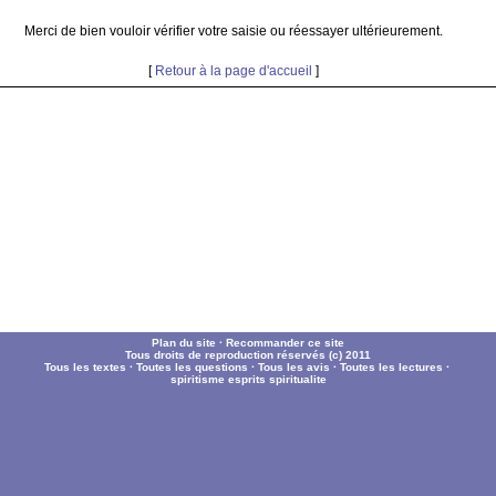
Merci de bien vouloir vérifier votre saisie ou réessayer ultérieurement.
[
Retour à la page d'accueil
]
Plan du site
·
Recommander ce site
Tous droits de reproduction réservés (c) 2011
Tous les textes
·
Toutes les questions
·
Tous les avis
·
Toutes les lectures
·
spiritisme
esprits
spiritualite