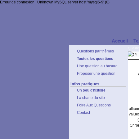
Erreur de connexion : Unknown MySQL server host 'mysql5-9' (0)
Accueil
Te
Questi
Questions par thèmes
Toutes les questions
Une question au hasard
Proposer une question
Infos pratiques
Un peu d'histoire
La charte du site
Foire Aux Questions
allia
Contact
value
Chrom