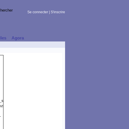
Se connecter
|
S'inscrire
lles
Agora
t_session)
zilla/5.0
-