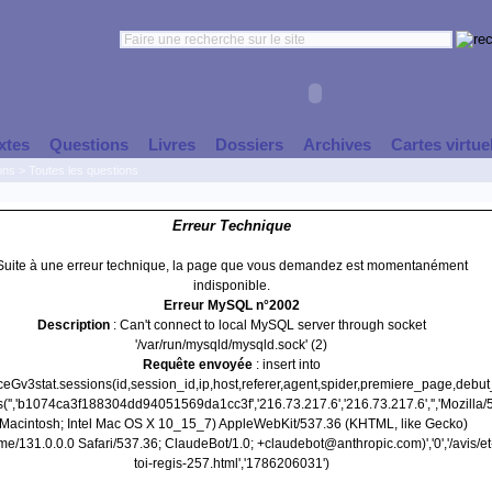
xtes
Questions
Livres
Dossiers
Archives
Cartes virtue
ons
>
Toutes les questions
Erreur Technique
Suite à une erreur technique, la page que vous demandez est momentanément
indisponible.
Erreur MySQL n°2002
Description
: Can't connect to local MySQL server through socket
'/var/run/mysqld/mysqld.sock' (2)
Requête envoyée
: insert into
nceGv3stat.sessions(id,session_id,ip,host,referer,agent,spider,premiere_page,debu
('','b1074ca3f188304dd94051569da1cc3f','216.73.217.6','216.73.217.6','','Mozilla/
(Macintosh; Intel Mac OS X 10_15_7) AppleWebKit/537.36 (KHTML, like Gecko)
e/131.0.0.0 Safari/537.36; ClaudeBot/1.0; +claudebot@anthropic.com)','0','/avis/et
toi-regis-257.html','1786206031')