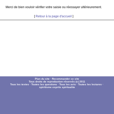
Merci de bien vouloir vérifier votre saisie ou réessayer ultérieurement.
[
Retour à la page d'accueil
]
Plan du site
·
Recommander ce site
Tous droits de reproduction réservés (c) 2011
Tous les textes
·
Toutes les questions
·
Tous les avis
·
Toutes les lectures
·
spiritisme
esprits
spiritualite