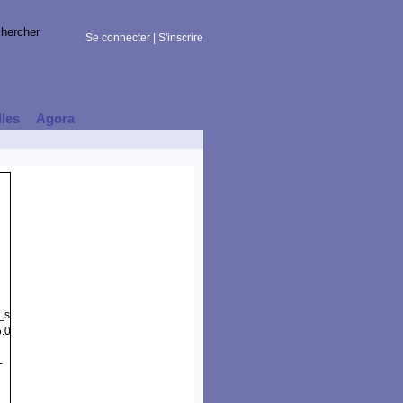
Se connecter
|
S'inscrire
lles
Agora
t_session)
5.0
-