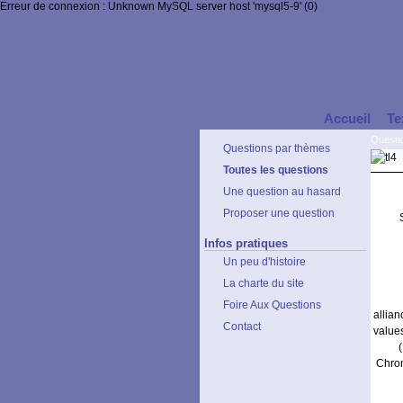
Erreur de connexion : Unknown MySQL server host 'mysql5-9' (0)
Accueil
Te
Questi
Questions par thèmes
Toutes les questions
Une question au hasard
Proposer une question
Infos pratiques
Un peu d'histoire
La charte du site
Foire Aux Questions
allia
Contact
values
Chrom