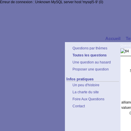
Erreur de connexion : Unknown MySQL server host 'mysql5-9' (0)
Accueil
Te
Questi
Questions par thèmes
Toutes les questions
Une question au hasard
Proposer une question
Infos pratiques
Un peu d'histoire
La charte du site
Foire Aux Questions
allia
Contact
value