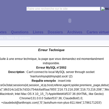
xtes
Questions
Livres
Dossiers
Archives
Cartes virtue
ons
>
Toutes les questions
Erreur Technique
Suite à une erreur technique, la page que vous demandez est momentanément
indisponible.
Erreur MySQL n°2002
Description
: Can't connect to local MySQL server through socket
'/var/run/mysqld/mysqld.sock' (2)
Requête envoyée
: insert into
nceGv3stat.sessions(id,session_id,ip,host,referer,agent,spider,premiere_page,debu
s('','dfc014c1d23c7d32c754dc6a95aa7855','216.73.216.208','216.73.216.208','','Moz
(Macintosh; Intel Mac OS X 10_15_7) AppleWebKit/537.36 (KHTML, like Gecko)
Chrome/131.0.0.0 Safari/537.36; ClaudeBot/1.0;
+claudebot@anthropic.com)','0','/avis/hum-non-plus-811.html','1786171203')