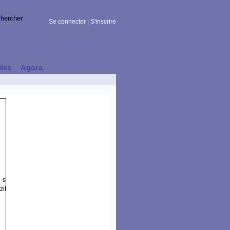
Se connecter
|
S'inscrire
lles
Agora
t_session)
illa/5.0