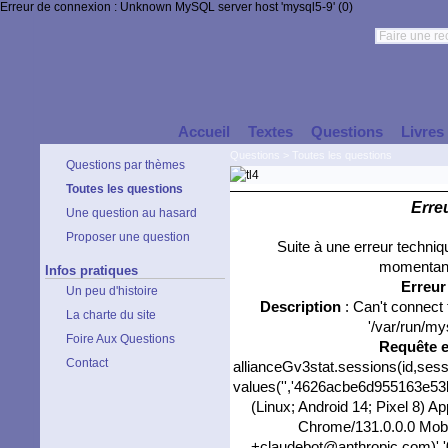
Erreur de connexion : Unknown MySQL server host 'mysql5-9' (0)
Accueil
Textes
Questions
Livres
Questions
>
Toutes les questions
Questions par thèmes
Toutes les questions
Erre
Une question au hasard
Proposer une question
Suite à une erreur techni
momentané
Infos pratiques
Erreu
Un peu d'histoire
Description
: Can't connect
La charte du site
'/var/run/my
Foire Aux Questions
Requête 
Contact
allianceGv3stat.sessions(id,sess
values('','4626acbe6d955163e53b7
(Linux; Android 14; Pixel 8) 
Chrome/131.0.0.0 Mobil
+claudebot@anthropic.com)','0