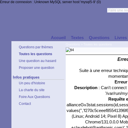
Erreur de connexion : Unknown MySQL server host 'mysql5-9' (0)
Accueil
Textes
Questions
Livres
Questions
>
Toutes les questions
Questions par thèmes
Toutes les questions
Erre
Une question au hasard
Proposer une question
Suite à une erreur techni
momentané
Infos pratiques
Erreu
Un peu d'histoire
Description
: Can't connect
La charte du site
'/var/run/my
Foire Aux Questions
Requête 
Contact
allianceGv3stat.sessions(id,sess
values('','f270c5ceeef85541396f6
(Linux; Android 14; Pixel 8) 
Chrome/131.0.0.0 Mobil
+claudebot@anthropic.com)','0'