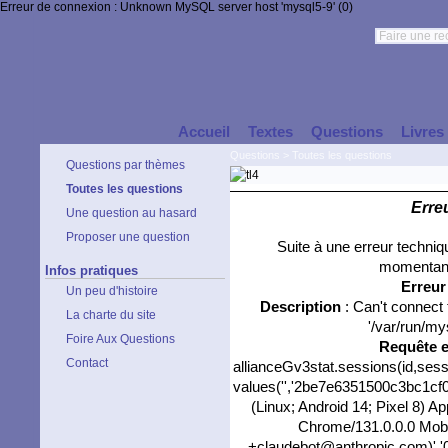
Erreur de connexion : Unknown MySQL server host 'mysql5-9' (0)
Accueil
Textes
Questions
Livres
Questions
>
Toutes les questions
Questions par thèmes
Toutes les questions
Erre
Une question au hasard
Proposer une question
Suite à une erreur techni
momentané
Infos pratiques
Erreu
Un peu d'histoire
Description
: Can't connect
La charte du site
'/var/run/my
Foire Aux Questions
Requête 
Contact
allianceGv3stat.sessions(id,sess
values('','2be7e6351500c3bc1cf00
(Linux; Android 14; Pixel 8) 
Chrome/131.0.0.0 Mobil
+claudebot@anthropic.com)','0',