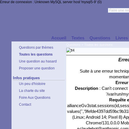
Erreur de connexion : Unknown MySQL server host 'mysql5-9' (0)
Accueil
Textes
Questions
Livres
Questions
>
Toutes les questions
Questions par thèmes
Toutes les questions
Erre
Une question au hasard
Proposer une question
Suite à une erreur techni
momentané
Infos pratiques
Erreu
Un peu d'histoire
Description
: Can't connect
La charte du site
'/var/run/my
Foire Aux Questions
Requête 
Contact
allianceGv3stat.sessions(id,sess
values('','9fefde4397dd59bc9b31b
(Linux; Android 14; Pixel 8) 
Chrome/131.0.0.0 Mobil
+claudebot@anthropic.com)','