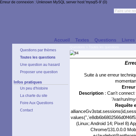
Erreur de connexion : Unknown MySQL server host 'mysql5-9' (0)
Accueil
Textes
Questions
Livres
Questions
>
Toutes les questions
Questions par thèmes
Toutes les questions
Erre
Une question au hasard
Proposer une question
Suite à une erreur techni
momentané
Infos pratiques
Erreu
Un peu d'histoire
Description
: Can't connect
La charte du site
'/var/run/my
Foire Aux Questions
Requête 
Contact
allianceGv3stat.sessions(id,sess
values('','e8db6b6802566d0f46f524
(Linux; Android 14; Pixel 8) 
Chrome/131.0.0.0 Mobil
+claudebot@anthropic.c