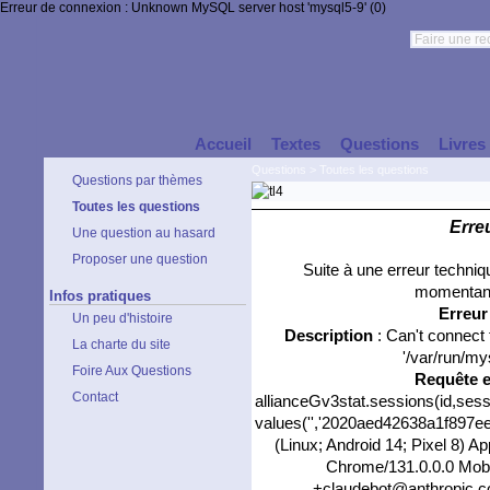
Erreur de connexion : Unknown MySQL server host 'mysql5-9' (0)
Accueil
Textes
Questions
Livres
Questions
>
Toutes les questions
Questions par thèmes
Toutes les questions
Erre
Une question au hasard
Proposer une question
Suite à une erreur techni
momentané
Infos pratiques
Erreu
Un peu d'histoire
Description
: Can't connect
La charte du site
'/var/run/my
Foire Aux Questions
Requête 
Contact
allianceGv3stat.sessions(id,sess
values('','2020aed42638a1f897eef
(Linux; Android 14; Pixel 8) 
Chrome/131.0.0.0 Mobil
+claudebot@anthropic.com)