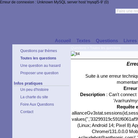
Erreur de connexion : Unknown MySQL server host 'mysql5-9' (0)
Accueil
Textes
Questions
Livres
Questions
>
Toutes les questions
Questions par thèmes
Toutes les questions
Erre
Une question au hasard
Proposer une question
Suite à une erreur techni
momentané
Infos pratiques
Erreu
Un peu d'histoire
Description
: Can't connect
La charte du site
'/var/run/my
Foire Aux Questions
Requête 
Contact
allianceGv3stat.sessions(id,sess
values('','33299319c591f6061af95
(Linux; Android 14; Pixel 8) 
Chrome/131.0.0.0 Mobil
+claudebot@anthropic.com)','0'