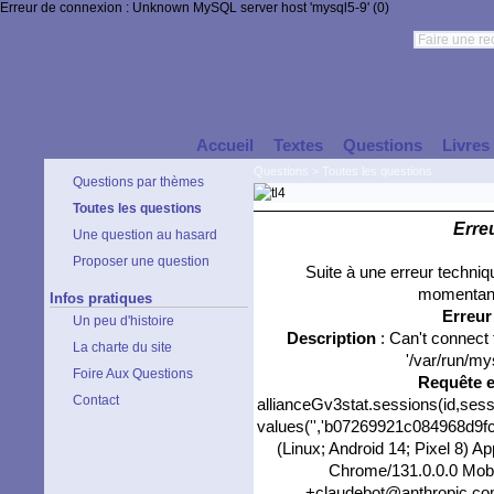
Erreur de connexion : Unknown MySQL server host 'mysql5-9' (0)
Accueil
Textes
Questions
Livres
Questions
>
Toutes les questions
Questions par thèmes
Toutes les questions
Erre
Une question au hasard
Proposer une question
Suite à une erreur techni
momentané
Infos pratiques
Erreu
Un peu d'histoire
Description
: Can't connect
La charte du site
'/var/run/my
Foire Aux Questions
Requête 
Contact
allianceGv3stat.sessions(id,sess
values('','b07269921c084968d9fc42
(Linux; Android 14; Pixel 8) 
Chrome/131.0.0.0 Mobil
+claudebot@anthropic.com)