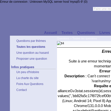
Erreur de connexion : Unknown MySQL server host 'mysql5-9' (0)
Accueil
Textes
Questions
Livres
Questions
>
Toutes les questions
Questions par thèmes
Toutes les questions
Erre
Une question au hasard
Proposer une question
Suite à une erreur techni
momentané
Infos pratiques
Erreu
Un peu d'histoire
Description
: Can't connect
La charte du site
'/var/run/my
Foire Aux Questions
Requête 
Contact
allianceGv3stat.sessions(id,sess
values('','bb82fa5c17f872fcef00b9
(Linux; Android 14; Pixel 8) 
Chrome/131.0.0.0 Mobil
+claudebot@anthropic.c