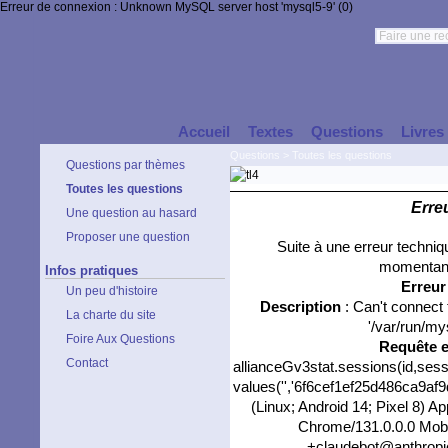
Erreur de connexion : Unknown MySQL server host 'mysql5-9' (0)
Accueil
Textes
Questions
Livres
Questions
>
Toutes les questions
Questions par thèmes
Toutes les questions
Erre
Une question au hasard
Proposer une question
Suite à une erreur techni
momentané
Infos pratiques
Erreu
Un peu d'histoire
Description
: Can't connect
La charte du site
'/var/run/my
Foire Aux Questions
Requête 
Contact
allianceGv3stat.sessions(id,sess
values('','6f6cef1ef25d486ca9af9d
(Linux; Android 14; Pixel 8) 
Chrome/131.0.0.0 Mobil
+claudebot@anthropic.