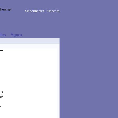
Se connecter
|
S'inscrire
lles
Agora
t_session)
a/5.0
-