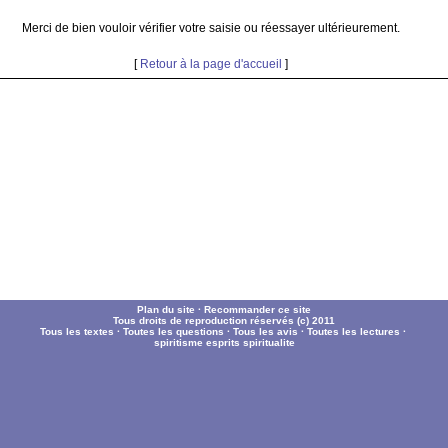
Merci de bien vouloir vérifier votre saisie ou réessayer ultérieurement.
[
Retour à la page d'accueil
]
Plan du site
·
Recommander ce site
Tous droits de reproduction réservés (c) 2011
Tous les textes
·
Toutes les questions
·
Tous les avis
·
Toutes les lectures
·
spiritisme
esprits
spiritualite