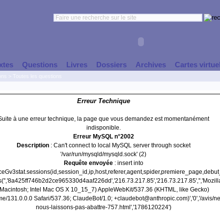
xtes
Questions
Livres
Dossiers
Archives
Cartes virtue
ons
>
Toutes les questions
Erreur Technique
Suite à une erreur technique, la page que vous demandez est momentanément
indisponible.
Erreur MySQL n°2002
Description
: Can't connect to local MySQL server through socket
'/var/run/mysqld/mysqld.sock' (2)
Requête envoyée
: insert into
nceGv3stat.sessions(id,session_id,ip,host,referer,agent,spider,premiere_page,debu
('','8a425ff746b2d2ce965330d4aaf226dd','216.73.217.85','216.73.217.85','','Mozill
(Macintosh; Intel Mac OS X 10_15_7) AppleWebKit/537.36 (KHTML, like Gecko)
e/131.0.0.0 Safari/537.36; ClaudeBot/1.0; +claudebot@anthropic.com)','0','/avis/ne
nous-laissons-pas-abattre-757.html','1786120224')