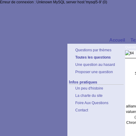
Erreur de connexion : Unknown MySQL server host 'mysql5-9' (0)
Accueil
Te
Questi
Questions par thèmes
Toutes les questions
Une question au hasard
Proposer une question
Infos pratiques
Un peu d'histoire
La charte du site
Foire Aux Questions
allia
Contact
values
Chrom