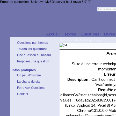
Erreur de connexion : Unknown MySQL server host 'mysql5-9' (0)
Accueil
Textes
Questions
Livres
Questions
>
Toutes les questions
Questions par thèmes
Toutes les questions
Erre
Une question au hasard
Proposer une question
Suite à une erreur techni
momentané
Infos pratiques
Erreu
Un peu d'histoire
Description
: Can't connect
La charte du site
'/var/run/my
Foire Aux Questions
Requête 
Contact
allianceGv3stat.sessions(id,sess
values('','8da31d2925836350017d8
(Linux; Android 14; Pixel 8) 
Chrome/131.0.0.0 Mobil
+claudebot@anthropic.com)','