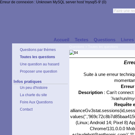
Erreur de connexion : Unknown MySQL server host 'mysql5-9' (0)
Accueil
Textes
Questions
Livres
Questions
>
Toutes les questions
Questions par thèmes
Toutes les questions
Erre
Une question au hasard
Proposer une question
Suite à une erreur techni
momentané
Infos pratiques
Erreu
Un peu d'histoire
Description
: Can't connect
La charte du site
'/var/run/my
Foire Aux Questions
Requête 
Contact
allianceGv3stat.sessions(id,sess
values('','969c72c8b7d85baa4156b
(Linux; Android 14; Pixel 8) 
Chrome/131.0.0.0 Mobil
+claudebot@anthropic.com)','0',