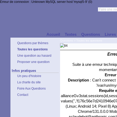
Erreur de connexion : Unknown MySQL server host 'mysql5-9' (0)
Accueil
Textes
Questions
Livres
Questions
>
Toutes les questions
Questions par thèmes
Toutes les questions
Erre
Une question au hasard
Proposer une question
Suite à une erreur techni
momentané
Infos pratiques
Erreu
Un peu d'histoire
Description
: Can't connect
La charte du site
'/var/run/my
Foire Aux Questions
Requête 
Contact
allianceGv3stat.sessions(id,sess
values('','f176c56e7d2410946e077
(Linux; Android 14; Pixel 8) 
Chrome/131.0.0.0 Mobil
+claudebot@anthropic.com)','