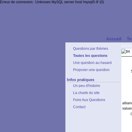
Erreur de connexion : Unknown MySQL server host 'mysql5-9' (0)
Accueil
Te
Questi
Questions par thèmes
Toutes les questions
Une question au hasard
Proposer une question
Infos pratiques
Un peu d'histoire
La charte du site
Foire Aux Questions
allia
Contact
values