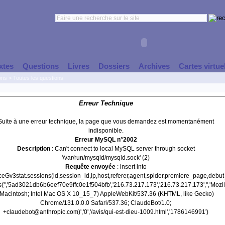
xtes
Questions
Livres
Dossiers
Archives
Cartes virtue
ons
>
Toutes les questions
Erreur Technique
Suite à une erreur technique, la page que vous demandez est momentanément
indisponible.
Erreur MySQL n°2002
Description
: Can't connect to local MySQL server through socket
'/var/run/mysqld/mysqld.sock' (2)
Requête envoyée
: insert into
nceGv3stat.sessions(id,session_id,ip,host,referer,agent,spider,premiere_page,debu
('','5ad3021db6b6eef70e9ffc0e1f504bfb','216.73.217.173','216.73.217.173','','Mozil
(Macintosh; Intel Mac OS X 10_15_7) AppleWebKit/537.36 (KHTML, like Gecko)
Chrome/131.0.0.0 Safari/537.36; ClaudeBot/1.0;
+claudebot@anthropic.com)','0','/avis/qui-est-dieu-1009.html','1786146991')