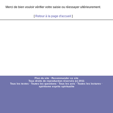
Merci de bien vouloir vérifier votre saisie ou réessayer ultérieurement.
[
Retour à la page d'accueil
]
Plan du site
·
Recommander ce site
Tous droits de reproduction réservés (c) 2011
Tous les textes
·
Toutes les questions
·
Tous les avis
·
Toutes les lectures
·
spiritisme
esprits
spiritualite