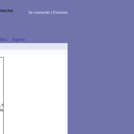
Se connecter
|
S'inscrire
lles
Agora
t_session)
la/5.0