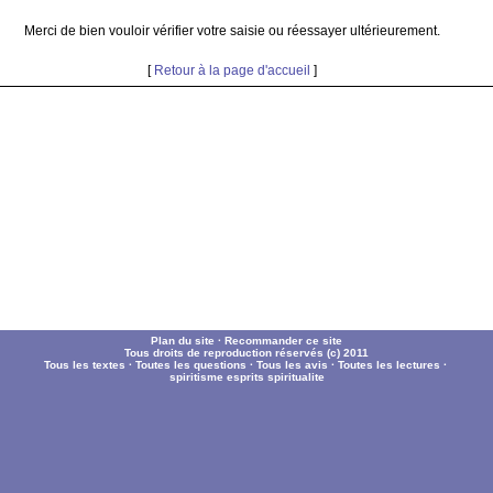
Merci de bien vouloir vérifier votre saisie ou réessayer ultérieurement.
[
Retour à la page d'accueil
]
Plan du site
·
Recommander ce site
Tous droits de reproduction réservés (c) 2011
Tous les textes
·
Toutes les questions
·
Tous les avis
·
Toutes les lectures
·
spiritisme
esprits
spiritualite