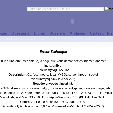
xtes
Questions
Livres
Dossiers
Archives
Cartes virtue
ons
>
Toutes les questions
Erreur Technique
Suite à une erreur technique, la page que vous demandez est momentanément
indisponible.
Erreur MySQL n°2002
Description
: Can't connect to local MySQL server through socket
'/var/run/mysqld/mysqld.sock' (2)
Requête envoyée
: insert into
nceGv3stat.sessions(id,session_id,ip,host,referer,agent,spider,premiere_page,debu
s('','9df8ec870ef2151391e6e5d81cca89d3','216.73.217.84','216.73.217.84','','Mozill
(Macintosh; Intel Mac OS X 10_15_7) AppleWebKit/537.36 (KHTML, like Gecko)
Chrome/131.0.0.0 Safari/537.36; ClaudeBot/1.0;
+claudebot@anthropic.com)','0','/avis/qui-est-dieu-535.html','1785976290')