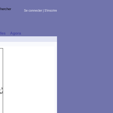
Se connecter
|
S'inscrire
lles
Agora
t_session)
a/5.0