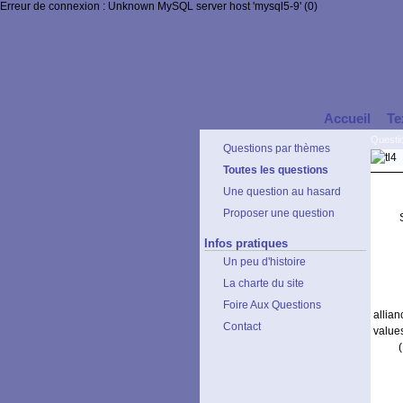
Erreur de connexion : Unknown MySQL server host 'mysql5-9' (0)
Accueil
Te
Questi
Questions par thèmes
Toutes les questions
Une question au hasard
Proposer une question
Infos pratiques
Un peu d'histoire
La charte du site
Foire Aux Questions
allia
Contact
value