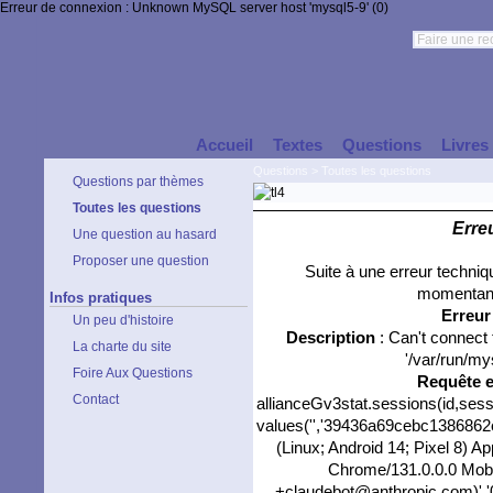
Erreur de connexion : Unknown MySQL server host 'mysql5-9' (0)
Accueil
Textes
Questions
Livres
Questions
>
Toutes les questions
Questions par thèmes
Toutes les questions
Erre
Une question au hasard
Proposer une question
Suite à une erreur techni
momentané
Infos pratiques
Erreu
Un peu d'histoire
Description
: Can't connect
La charte du site
'/var/run/my
Foire Aux Questions
Requête 
Contact
allianceGv3stat.sessions(id,sess
values('','39436a69cebc1386862e6
(Linux; Android 14; Pixel 8) 
Chrome/131.0.0.0 Mobil
+claudebot@anthropic.com)','0