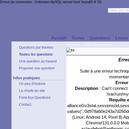
Erreur de connexion : Unknown MySQL server host 'mysql5-9' (0)
Accueil
Textes
Questions
Livres
Questions
>
Toutes les questions
Questions par thèmes
Toutes les questions
Erre
Une question au hasard
Proposer une question
Suite à une erreur techni
momentané
Infos pratiques
Erreu
Un peu d'histoire
Description
: Can't connect
La charte du site
'/var/run/my
Foire Aux Questions
Requête 
Contact
allianceGv3stat.sessions(id,sess
values('','0d978a60e243a7d260ddd
(Linux; Android 14; Pixel 8) 
Chrome/131.0.0.0 Mobil
+claudebot@anthropic.com