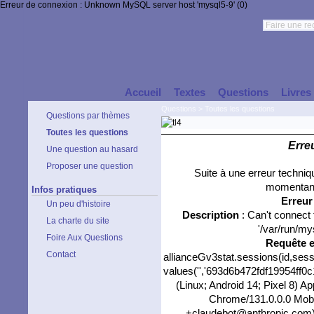
Erreur de connexion : Unknown MySQL server host 'mysql5-9' (0)
Accueil
Textes
Questions
Livres
Questions
>
Toutes les questions
Questions par thèmes
Toutes les questions
Erre
Une question au hasard
Proposer une question
Suite à une erreur techni
momentané
Infos pratiques
Erreu
Un peu d'histoire
Description
: Can't connect
La charte du site
'/var/run/my
Foire Aux Questions
Requête 
Contact
allianceGv3stat.sessions(id,sess
values('','693d6b472fdf19954ff0c1
(Linux; Android 14; Pixel 8) 
Chrome/131.0.0.0 Mobil
+claudebot@anthropic.com)','