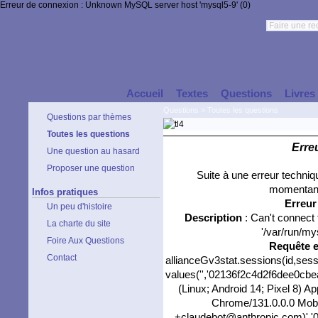
Erreur de connexion : Unknown MySQL server host 'mysql5-9' (0)
Accueil
Textes
Questions
Livres
Questions
>
Toutes les questions
Questions par thèmes
Toutes les questions
Erre
Une question au hasard
Proposer une question
Suite à une erreur techni
momentané
Infos pratiques
Erreu
Un peu d'histoire
Description
: Can't connect
La charte du site
'/var/run/my
Foire Aux Questions
Requête 
Contact
allianceGv3stat.sessions(id,sess
values('','02136f2c4d2f6dee0cbea
(Linux; Android 14; Pixel 8) 
Chrome/131.0.0.0 Mobil
+claudebot@anthropic.com)','0'