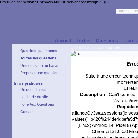
Erreur de connexion : Unknown MySQL server host 'mysql5-9' (0)
Accueil
Textes
Questions
Livres
Questions
>
Toutes les questions
Questions par thèmes
Toutes les questions
Erre
Une question au hasard
Proposer une question
Suite à une erreur techni
momentané
Infos pratiques
Erreu
Un peu d'histoire
Description
: Can't connect
La charte du site
'/var/run/my
Foire Aux Questions
Requête 
Contact
allianceGv3stat.sessions(id,sess
values('','b426fb244de4dbefa9d7f1
(Linux; Android 14; Pixel 8) 
Chrome/131.0.0.0 Mobil
+claudebot@anthropic.com)','