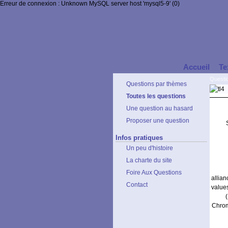
Erreur de connexion : Unknown MySQL server host 'mysql5-9' (0)
Accueil
Te
Questi
Questions par thèmes
Toutes les questions
Une question au hasard
Proposer une question
Infos pratiques
Un peu d'histoire
La charte du site
Foire Aux Questions
allia
Contact
value
Chrom