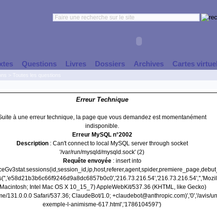
xtes
Questions
Livres
Dossiers
Archives
Cartes virtue
ons
>
Toutes les questions
Erreur Technique
Suite à une erreur technique, la page que vous demandez est momentanément
indisponible.
Erreur MySQL n°2002
Description
: Can't connect to local MySQL server through socket
'/var/run/mysqld/mysqld.sock' (2)
Requête envoyée
: insert into
nceGv3stat.sessions(id,session_id,ip,host,referer,agent,spider,premiere_page,debu
s('','e58d21b3b6c66f9246d9a8dc6857b0c0','216.73.216.54','216.73.216.54','','Mozil
(Macintosh; Intel Mac OS X 10_15_7) AppleWebKit/537.36 (KHTML, like Gecko)
e/131.0.0.0 Safari/537.36; ClaudeBot/1.0; +claudebot@anthropic.com)','0','/avis/un
exemple-l-animisme-617.html','1786104597')