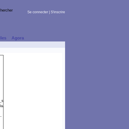
Se connecter
|
S'inscrire
lles
Agora
t_session)
la/5.0
-