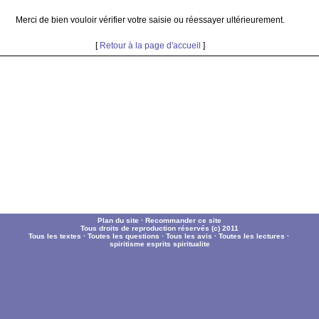
Merci de bien vouloir vérifier votre saisie ou réessayer ultérieurement.
[
Retour à la page d'accueil
]
Plan du site
·
Recommander ce site
Tous droits de reproduction réservés (c) 2011
Tous les textes
·
Toutes les questions
·
Tous les avis
·
Toutes les lectures
·
spiritisme
esprits
spiritualite