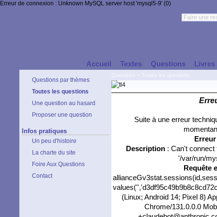
Erreur de connexion : Unknown MySQL server host 'mysql5-9' (0)
Accueil
Textes
Questions
Livres
Questions
>
Toutes les questions
Questions par thèmes
Toutes les questions
Erre
Une question au hasard
Proposer une question
Suite à une erreur techni
momentané
Infos pratiques
Erreu
Un peu d'histoire
Description
: Can't connect
La charte du site
'/var/run/my
Foire Aux Questions
Requête 
Contact
allianceGv3stat.sessions(id,sess
values('','d3df95c49b9b8c8cd72c3
(Linux; Android 14; Pixel 8) 
Chrome/131.0.0.0 Mobil
+claudebot@anthropic.com)