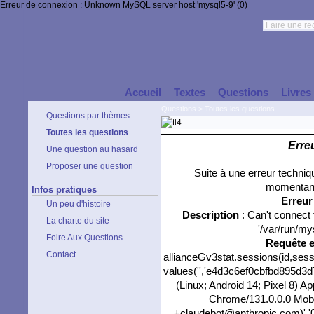
Erreur de connexion : Unknown MySQL server host 'mysql5-9' (0)
Accueil
Textes
Questions
Livres
Questions
>
Toutes les questions
Questions par thèmes
Toutes les questions
Erre
Une question au hasard
Proposer une question
Suite à une erreur techni
momentané
Infos pratiques
Erreu
Un peu d'histoire
Description
: Can't connect
La charte du site
'/var/run/my
Foire Aux Questions
Requête 
Contact
allianceGv3stat.sessions(id,sess
values('','e4d3c6ef0cbfbd895d3d7
(Linux; Android 14; Pixel 8) 
Chrome/131.0.0.0 Mobil
+claudebot@anthropic.com)','0'