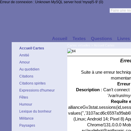
Erreur de connexion : Unknown MySQL server host 'mysql5-9' (0)
Accueil
Textes
Questions
Livres
Cartes virtuelles
>
Accueil Cartes
Accueil Cartes
Amitié
Erre
Amour
Au quotidien
Suite à une erreur techni
Citations
momentané
Citations spirites
Erreu
Description
: Can't connect
Expressions d'humeur
'/var/run/my
Fêtes
Requête 
Humour
allianceGv3stat.sessions(id,sess
Lexique du bonheur
values('','3107acd6c6597a99ab654
Militance
(Linux; Android 14; Pixel 8) 
Chrome/131.0.0.0 Mobil
Paysages
+claudebot@anthropic.com)'